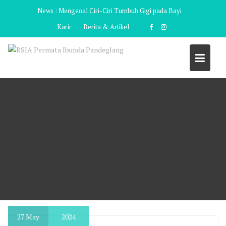
Skip
News :
Mengenal Ciri-Ciri Tumbuh Gigi pada Bayi
to
Karir
Berita & Artikel
content
27
May
2024