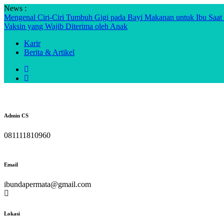
Skip
News :
to
Mengenal Ciri-Ciri Tumbuh Gigi pada Bayi
Makanan untuk Ibu Saa
content
Vaksin yang Wajib Diterima oleh Anak
Karir
Berita & Artikel
Admin CS
081111810960
Email
ibundapermata@gmail.com
Lokasi