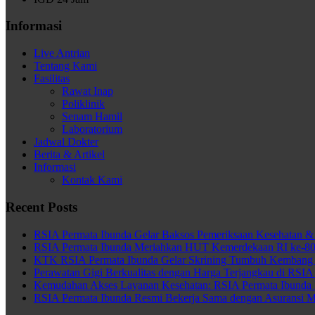
Informasi
Live Antrian
Tentang Kami
Fasilitas
Rawat Inap
Poliklinik
Senam Hamil
Laboratorium
Jadwal Dokter
Berita & Artikel
Informasi
Kontak Kami
Recent Posts
RSIA Permata Ibunda Gelar Baksos Pemeriksaan Kesehatan & 
RSIA Permata Ibunda Meriahkan HUT Kemerdekaan RI ke-80 
KTK RSIA Permata Ibunda Gelar Skrining Tumbuh Kembang 
Perawatan Gigi Berkualitas dengan Harga Terjangkau di RSIA
Kemudahan Akses Layanan Kesehatan: RSIA Permata Ibunda
RSIA Permata Ibunda Resmi Bekerja Sama dengan Asuransi 