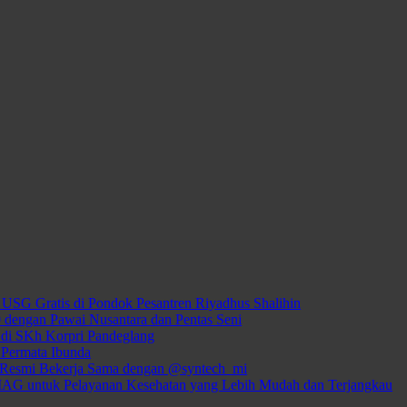
USG Gratis di Pondok Pesantren Riyadhus Shalihin
dengan Pawai Nusantara dan Pentas Seni
di SKh Korpri Pandeglang
 Permata Ibunda
 Resmi Bekerja Sama dengan @syntech_mi
MAG untuk Pelayanan Kesehatan yang Lebih Mudah dan Terjangkau