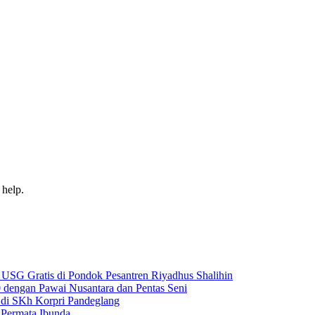
 help.
USG Gratis di Pondok Pesantren Riyadhus Shalihin
dengan Pawai Nusantara dan Pentas Seni
di SKh Korpri Pandeglang
 Permata Ibunda