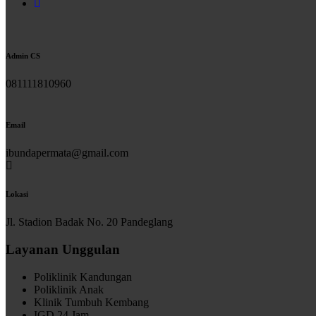
Admin CS
081111810960
Email
ibundapermata@gmail.com
Lokasi
Jl. Stadion Badak No. 20 Pandeglang
Layanan Unggulan
Poliklinik Kandungan
Poliklinik Anak
Klinik Tumbuh Kembang
IGD 24 Jam