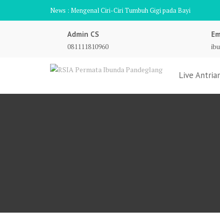
Skip
News :
Mengenal Ciri-Ciri Tumbuh Gigi pada Bayi
to
content
Admin CS
Em
081111810960
ib
Live Antria