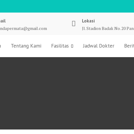
ail
Lokasi
undapermata@gmail.com
Jl. Stadion Badak No. 20 Pa
n
Tentang Kami
Fasilitas
Jadwal Dokter
Beri