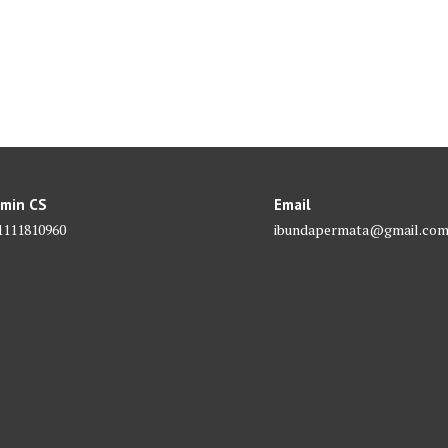
min CS
Email
1111810960
ibundapermata@gmail.co