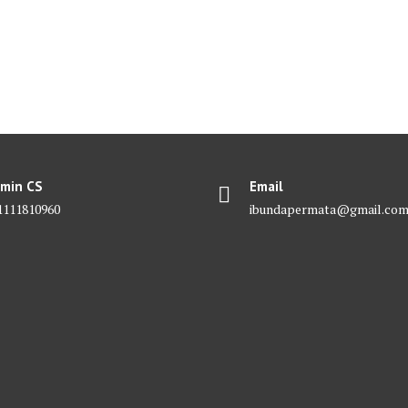
min CS
Email
1111810960
ibundapermata@gmail.co