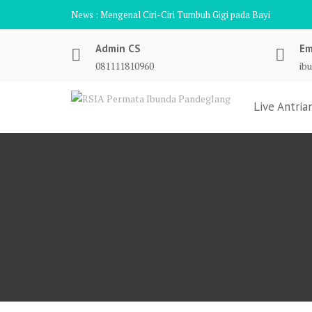
Skip
News :
Mengenal Ciri-Ciri Tumbuh Gigi pada Bayi
to
content
Admin CS
Em
081111810960
ib
Live Antria