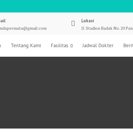
ail
Lokasi
undapermata@gmail.com
Jl. Stadion Badak No. 20 Pa
n
Tentang Kami
Fasilitas
Jadwal Dokter
Beri