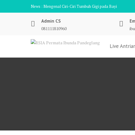
Skip
News :
Mengenal Ciri-Ciri Tumbuh Gigi pada Bayi
to
content
Admin CS
Em
081111810960
ib
Live Antria