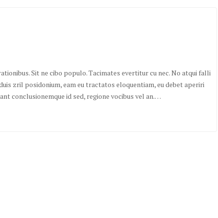
ionibus. Sit ne cibo populo. Tacimates evertitur cu nec. No atqui falli
duis zril posidonium, eam eu tractatos eloquentiam, eu debet aperiri
lant conclusionemque id sed, regione vocibus vel an.…