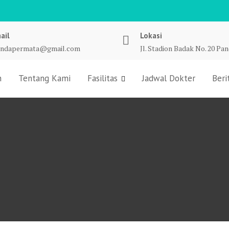
ail
Lokasi
undapermata@gmail.com
Jl. Stadion Badak No. 20 Pa
n
Tentang Kami
Fasilitas
Jadwal Dokter
Beri