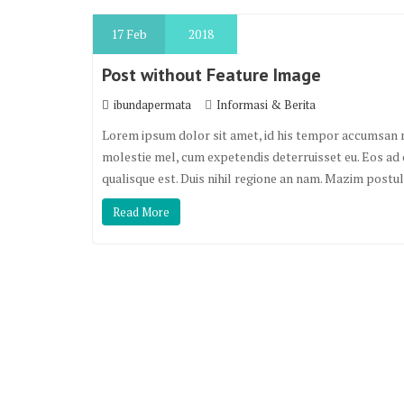
17
Feb
2018
Post without Feature Image
ibundapermata
Informasi & Berita
Lorem ipsum dolor sit amet, id his tempor accumsan rat
molestie mel, cum expetendis deterruisset eu. Eos ad 
qualisque est. Duis nihil regione an nam. Mazim postu
Read More