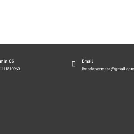
min CS
Email
1111810960
ibundapermata@gmail.co