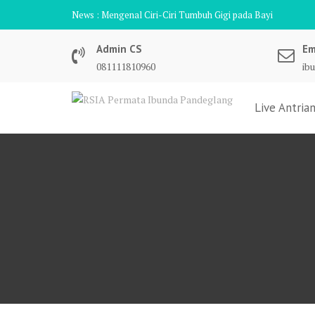
Skip
News :
Mengenal Ciri-Ciri Tumbuh Gigi pada Bayi
to
content
Admin CS
Em
081111810960
ib
Live Antria