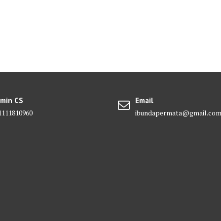
min CS
Email
1111810960
ibundapermata@gmail.co